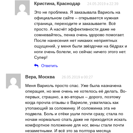
Кристина, Краснодар
24.05.2019 в 22:39
Это не проблема. Я заказывала Вариоль на
официальном сайте – открывается нужная
страница, переходите и заказываете. Всё
просто. А насчёт эффективности даже не
сомневайтесь, пенка очень здорово помогает.
После нанесения нет никаких неприятных
ощущений, у меня были звёздочки на бёдрах и
ноги очень болели, но сейчас ничего этого нет.
Супер!
Ответить
Вера, Москва
26.05.2019 в 00:27
Меня Вариоль просто спас. Уже была назначена
операция, но мне очень не хотелось её делать. Во-
первых, страшно, а во-вторых – дорого, поэтому
когда прочла отзывы о Вариоле, ухватилась как
утопающий за соломинку. И соломинка эта не
подвела. Боль и отёки ушли почти сразу, стала по
ночам нормально спать даже не приходится искать
комфортное положение для ног, вены стали почти
незаметными. И всё это за полтора месяца