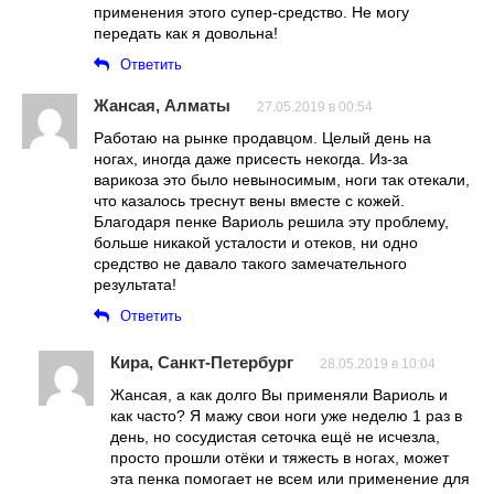
применения этого супер-средство. Не могу
передать как я довольна!
Ответить
Жансая, Алматы
27.05.2019 в 00:54
Работаю на рынке продавцом. Целый день на
ногах, иногда даже присесть некогда. Из-за
варикоза это было невыносимым, ноги так отекали,
что казалось треснут вены вместе с кожей.
Благодаря пенке Вариоль решила эту проблему,
больше никакой усталости и отеков, ни одно
средство не давало такого замечательного
результата!
Ответить
Кира, Санкт-Петербург
28.05.2019 в 10:04
Жансая, а как долго Вы применяли Вариоль и
как часто? Я мажу свои ноги уже неделю 1 раз в
день, но сосудистая сеточка ещё не исчезла,
просто прошли отёки и тяжесть в ногах, может
эта пенка помогает не всем или применение для