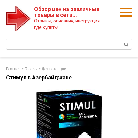
Перейти
Обзор цен на различные
к
товары в сети...
контенту
Отзывы, описания, инструкция,
где купить!
Поиск:
Главная
>
Товары
>
Для потенции
Стимул в Азербайджане