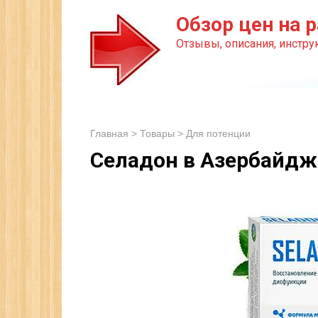
Перейти
Обзор цен на р
к
Отзывы, описания, инструк
контенту
Главная
>
Товары
>
Для потенции
Селадон в Азербайдж