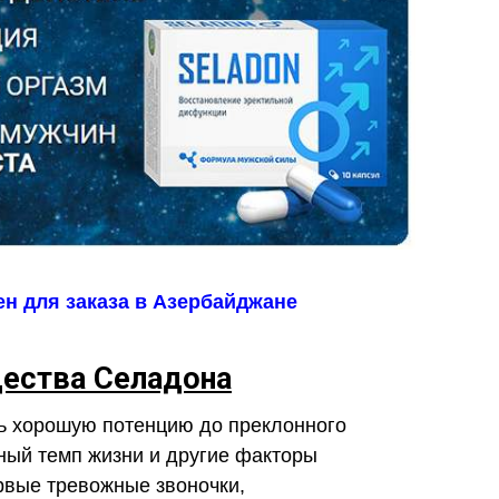
н для заказа в Азербайджане
ества Селадона
ь хорошую потенцию до преклонного
ный темп жизни и другие факторы
ервые тревожные звоночки,