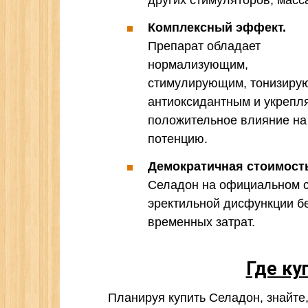
других стимуляторов, масс
Комплексный эффект.
Препарат обладает
нормализующим,
стимулирующим, тонизиру
антиоксидантным и укрепл
положительное влияние на
потенцию.
Демократичная стоимост
Селадон на официальном са
эректильной дисфункции б
временных затрат.
Где ку
Планируя купить Селадон, знайте,