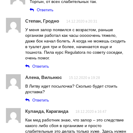
Торгын, от всех слабительных так.
Ответить
Степан, Гродно
14.12.2020 в 20:31
У меня запор появился с возрастом, раньше
организм работал как часы ооооочень тяжело,
даже бок начал болеть. А когда не можешь сходить
в туалет дня три и более, начинается еще и
тошнота. Пила курс Regulatorа по совету соседки,
очень помог.
Ответить
Алена, Вильнюс
15.12.2020 в 19:28
В Литву идет посылочка? Сколько будет стоить
доставка?
Ответить
Куланда, Караганда
18.12.2020 в 16:47
Как мед работник знаю, что запор – это следствие
какого либо сбоя в организме и просто
слабительные это делать только хуже. Здесь нужен