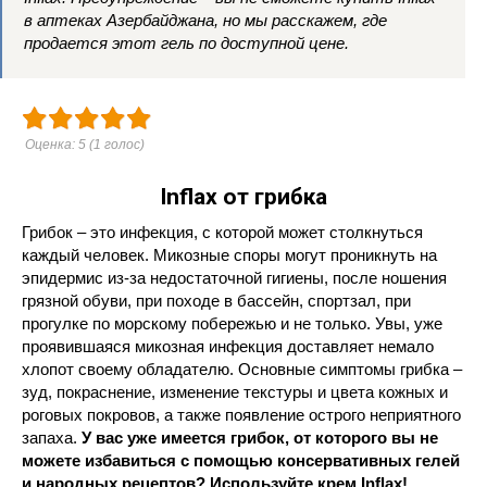
в аптеках Азербайджана, но мы расскажем, где
продается этот гель по доступной цене.
Оценка:
5
(
1
голос)
Inflax от грибка
Грибок – это инфекция, с которой может столкнуться
каждый человек. Микозные споры могут проникнуть на
эпидермис из-за недостаточной гигиены, после ношения
грязной обуви, при походе в бассейн, спортзал, при
прогулке по морскому побережью и не только. Увы, уже
проявившаяся микозная инфекция доставляет немало
хлопот своему обладателю. Основные симптомы грибка –
зуд, покраснение, изменение текстуры и цвета кожных и
роговых покровов, а также появление острого неприятного
запаха.
У вас уже имеется грибок, от которого вы не
можете избавиться с помощью консервативных гелей
и народных рецептов? Используйте крем Inflax!