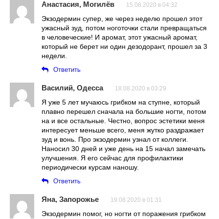
Анастасия, Могилёв
15.08.2020 в 04:32
Экзодермин супер, же через неделю прошел этот
ужасный зуд, потом ноготочки стали превращаться
в человеческие! И аромат, этот ужасный аромат,
который не берет ни один дезодорант, прошел за 3
недели.
Ответить
Василий, Одесса
18.08.2020 в 03:29
Я уже 5 лет мучаюсь грибком на ступне, который
плавно перешел сначала на большие ногти, потом
на и все остальные. Честно, вопрос эстетики меня
интересует меньше всего, меня жутко раздражает
зуд и вонь. Про экзодермин узнал от коллеги.
Наносил 30 дней и уже день на 15 начал замечать
улучшения. Я его сейчас для профилактики
периодически курсам наношу.
Ответить
Яна, Запорожье
19.08.2020 в 01:31
Экзодермин помог, но ногти от поражения грибком