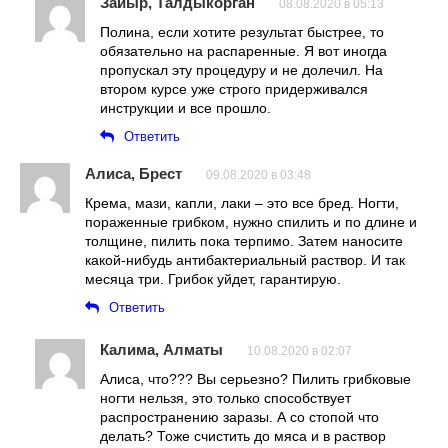
Зайыр, Талдыкорган
08.08.2020 в 05:13
Полина, если хотите результат быстрее, то
обязательно на распаренные. Я вот иногда
пропускал эту процедуру и не долечил. На
втором курсе уже строго придерживался
инструкции и все прошло.
Ответить
Алиса, Брест
09.08.2020 в 03:48
Крема, мази, капли, лаки – это все бред. Ногти,
пораженные грибком, нужно спилить и по длине и
толщине, пилить пока терпимо. Затем наносите
какой-нибудь антибактериальный раствор. И так
месяца три. Грибок уйдет, гарантирую.
Ответить
Калима, Алматы
10.08.2020 в 02:07
Алиса, что??? Вы серьезно? Пилить грибковые
ногти нельзя, это только способствует
распространению заразы. А со стопой что
делать? Тоже счистить до мяса и в раствор